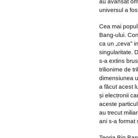
au avansat ome
universul a fos
Cea mai popula
Bang-ului. Con
ca un „ceva" in
singularitate. 
s-a extins bru
trilionime de t
dimensiunea un
a făcut acest l
și electronii 
aceste particu
au trecut milia
ani s-a format 
Teoria Big Bang