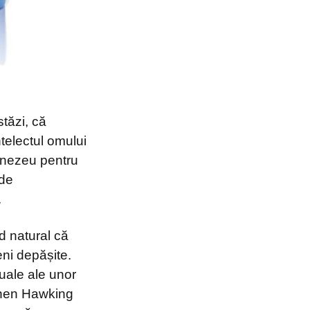
tăzi, că
ntelectul omului
mnezeu pentru
 de
.
d natural că
ni depășite.
tuale ale unor
phen Hawking