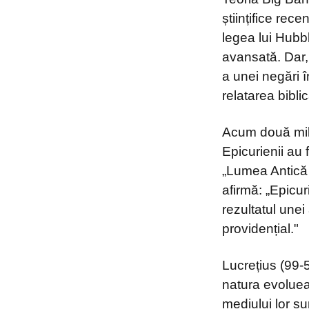
științifice rec
legea lui Hubbl
avansată. Dar,
a unei negări 
relatarea bibl
Acum două milen
Epicurienii au 
„Lumea Antică
afirmă: „Epicur
rezultatul une
providențial."
Lucrețius (99-
natura evoluea
mediului lor s