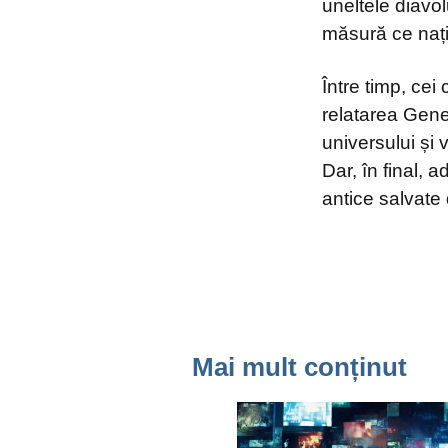
uneltele diavo
măsură ce națiu
Între timp, ce
relatarea Gene
universului și
Dar, în final, 
antice salvate 
Mai mult conținut