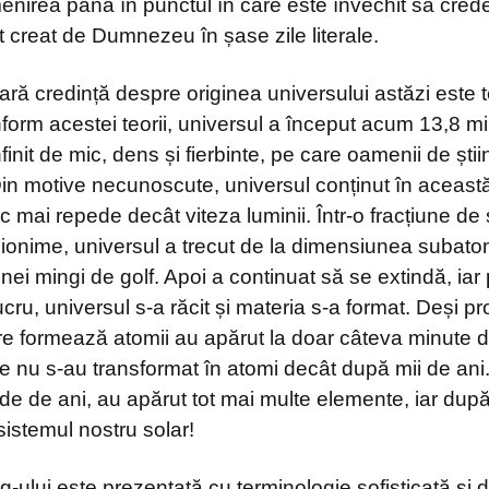
nirea până în punctul în care este învechit să cre
t creat de Dumnezeu în șase zile literale.
ră credință despre originea universului astăzi este t
form acestei teorii, universul a început acum 13,8 mi
finit de mic, dens și fierbinte, pe care oamenii de ști
Din motive necunoscute, universul conținut în această
sc mai repede decât viteza luminii. Într-o fracțiune d
rilionime, universul a trecut de la dimensiunea subato
ei mingi de golf. Apoi a continuat să se extindă, ia
ucru, universul s-a răcit și materia s-a format. Deși pro
care formează atomii au apărut la doar câteva minute
le nu s-au transformat în atomi decât după mii de an
rde de ani, au apărut tot mai multe elemente, iar dup
sistemul nostru solar!
-ului este prezentată cu terminologie sofisticată și 