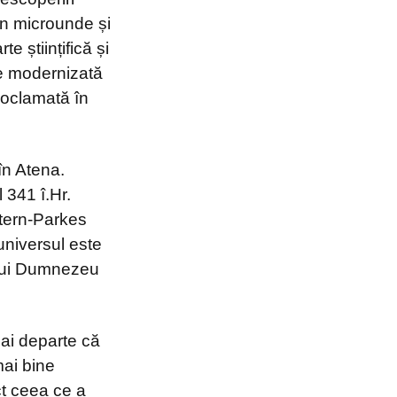
 în microunde și
 științifică și
ne modernizată
roclamată în
 în Atena.
l 341 î.Hr.
tern-Parkes
 universul este
unui Dumnezeu
mai departe că
mai bine
ct ceea ce a