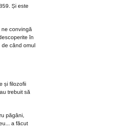
859. Și este
ă ne convingă
 descoperite în
am de când omul
și filozofii
 au trebuit să
tru păgâni,
u... a făcut