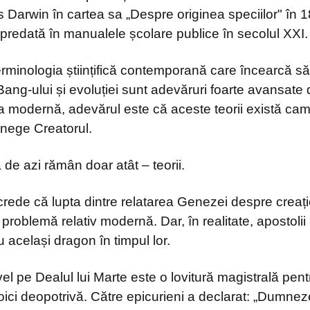
 Darwin în cartea sa „Despre originea speciilor" în 1
 predată în manualele școlare publice în secolul XXI.
terminologia științifică contemporană care încearcă s
 Bang-ului și evoluției sunt adevăruri foarte avansate
ința modernă, adevărul este că aceste teorii există c
 nege Creatorul.
 de azi rămân doar atât – teorii.
crede că lupta dintre relatarea Genezei despre creație 
 o problemă relativ modernă. Dar, în realitate, apostolii
 același dragon în timpul lor.
el pe Dealul lui Marte este o lovitură magistrală pen
toici deopotrivă. Către epicurieni a declarat: „Dumneze