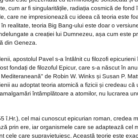
ente, cum ar fi singularitățile, radiația cosmică de fond
e, care ne impresionează cu ideea că teoria este foarte
 în realitate, teoria Big Bang-ului este doar o versiu
îndelungate a creației lui Dumnezeu, așa cum este p
ică din Geneza.
ii, apostolul Pavel s-a întâlnit cu filozofi epicurieni
fost fondați de filozoful Epicur, care s-a născut în anu
 Mediteraneană" de Robin W. Winks și Susan P. Mat
ienii au adoptat teoria atomică a fizicii și credeau că
i amalgamări întâmplătoare a atomilor, nu lucrarea 
55 î.Hr.), cel mai cunoscut epicurian roman, credea 
ză prin ere, iar organismele care se adaptează cel 
unt cele care supraviețuiesc. Această teorie este exa