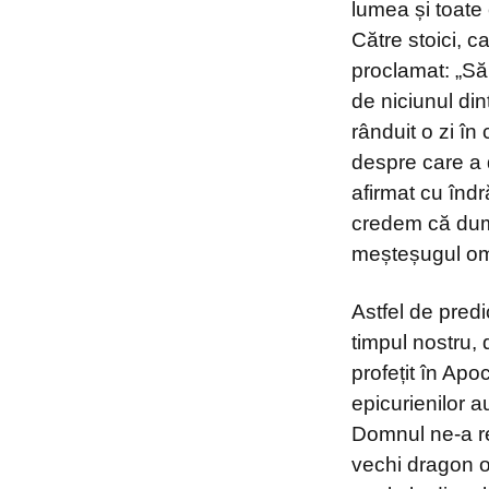
lumea și toate
Către stoici, 
proclamat: „Să
de niciunul din
rânduit o zi î
despre care a d
afirmat cu înd
credem că dumne
meșteșugul om
Astfel de predi
timpul nostru, 
profețit în Apo
epicurienilor a
Domnul ne-a re
vechi dragon o