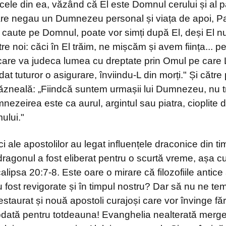
 cele din ea, văzând că El este Domnul cerului și al 
care negau un Dumnezeu personal și viața de apoi, P
 caute pe Domnul, poate vor simți după El, deși El n
tre noi: căci în El trăim, ne mișcăm și avem ființa... p
n care va judeca lumea cu dreptate prin Omul pe care 
at tuturor o asigurare, înviindu-L din morți." Și cătr
răzneală: „Fiindcă suntem urmașii lui Dumnezeu, nu t
zeirea este ca aurul, argintul sau piatra, cioplite d
ului."
ci ale apostolilor au legat influențele draconice din tim
dragonul a fost eliberat pentru o scurtă vreme, așa c
calipsa 20:7-8. Este oare o mirare că filozofiile antice
u fost revigorate și în timpul nostru? Dar să nu ne t
staurat și nouă apostoli curajoși care vor învinge făr
dată pentru totdeauna! Evanghelia nealterată merge 