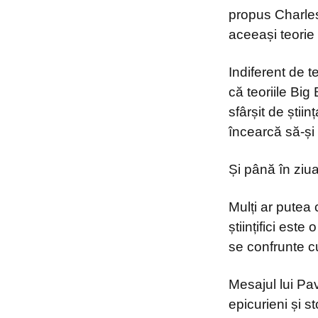
propus Charles
aceeași teorie
Indiferent de 
că teoriile Big
sfârșit de ști
încearcă să-și
Și până în ziua
Mulți ar putea 
științifici este
se confrunte cu
Mesajul lui Pav
epicurieni și s