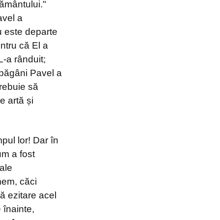
pământului."
avel a
u este departe
entru că El a
L-a rânduit;
e păgâni Pavel a
rebuie să
e artă și
pul lor! Dar în
um a fost
 ale
emem, căci
ă ezitare acel
înainte,