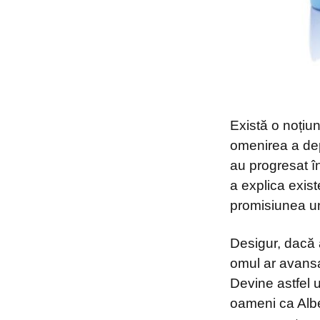
Există o noțiu
omenirea a depă
au progresat î
a explica exist
promisiunea une
Desigur, dacă 
omul ar avansa
Devine astfel u
oameni ca Alb