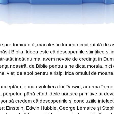
ne predominantă, mai ales în lumea occidentală de as
șit Biblia. Ideea este că descoperirile științifice și i
ntr-atât încât nu mai avem nevoie de credința în Du
ența noastră, de Biblie pentru a ne dicta morala, nici
i vieți de apoi pentru a risipi frica omului de moarte
acceptăm teoria evoluției a lui Darwin, ar urma în mo
 perpetuu până când ideile noastre primitive ar deve
șor să credem că descoperirile și concluziile intelec
ert Einstein, Edwin Hubble, George Lemaitre și Ste