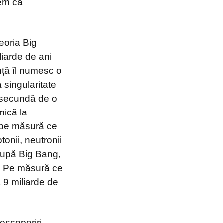
dem că
eoria Big
liarde de ani
ință îl numesc o
 singularitate
e secundă de o
mică la
r pe măsură ce
tonii, neutronii
 după Big Bang,
i. Pe măsură ce
ă 9 miliarde de
descoperiri