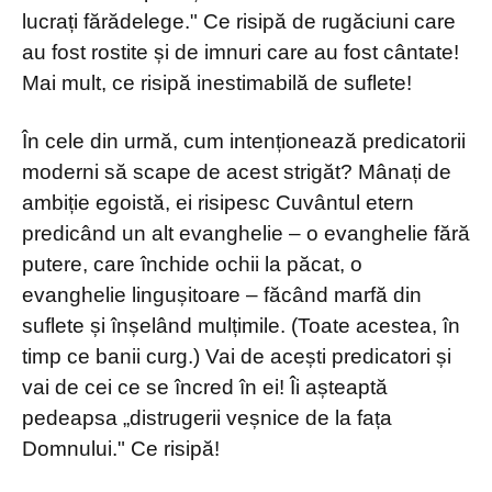
lucrați fărădelege." Ce risipă de rugăciuni care
au fost rostite și de imnuri care au fost cântate!
Mai mult, ce risipă inestimabilă de suflete!
În cele din urmă, cum intenționează predicatorii
moderni să scape de acest strigăt? Mânați de
ambiție egoistă, ei risipesc Cuvântul etern
predicând un alt evanghelie – o evanghelie fără
putere, care închide ochii la păcat, o
evanghelie lingușitoare – făcând marfă din
suflete și înșelând mulțimile. (Toate acestea, în
timp ce banii curg.) Vai de acești predicatori și
vai de cei ce se încred în ei! Îi așteaptă
pedeapsa „distrugerii veșnice de la fața
Domnului." Ce risipă!