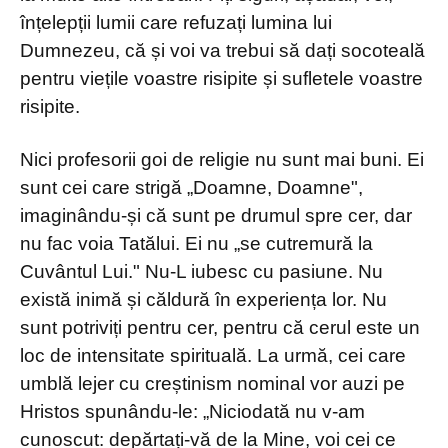
înțelepții lumii care refuzați lumina lui
Dumnezeu, că și voi va trebui să dați socoteală
pentru viețile voastre risipite și sufletele voastre
risipite.
Nici profesorii goi de religie nu sunt mai buni. Ei
sunt cei care strigă „Doamne, Doamne",
imaginându-și că sunt pe drumul spre cer, dar
nu fac voia Tatălui. Ei nu „se cutremură la
Cuvântul Lui." Nu-L iubesc cu pasiune. Nu
există inimă și căldură în experiența lor. Nu
sunt potriviți pentru cer, pentru că cerul este un
loc de intensitate spirituală. La urmă, cei care
umblă lejer cu creștinism nominal vor auzi pe
Hristos spunându-le: „Niciodată nu v-am
cunoscut: depărtați-vă de la Mine, voi cei ce