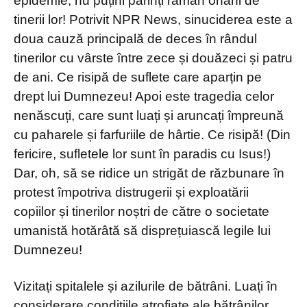
epidemie, nu puțini părinți rămân orfani de
tinerii lor! Potrivit NPR News, sinuciderea este a
doua cauză principală de deces în rândul
tinerilor cu vârste între zece și douăzeci și patru
de ani. Ce risipă de suflete care aparțin pe
drept lui Dumnezeu! Apoi este tragedia celor
nenăscuți, care sunt luați și aruncați împreună
cu paharele și farfuriile de hârtie. Ce risipă! (Din
fericire, sufletele lor sunt în paradis cu Isus!)
Dar, oh, să se ridice un strigăt de răzbunare în
protest împotriva distrugerii și exploatării
copiilor și tinerilor noștri de către o societate
umanistă hotărâtă să disprețuiască legile lui
Dumnezeu!
Vizitați spitalele și azilurile de bătrâni. Luați în
considerare condițiile atrofiate ale bătrânilor,