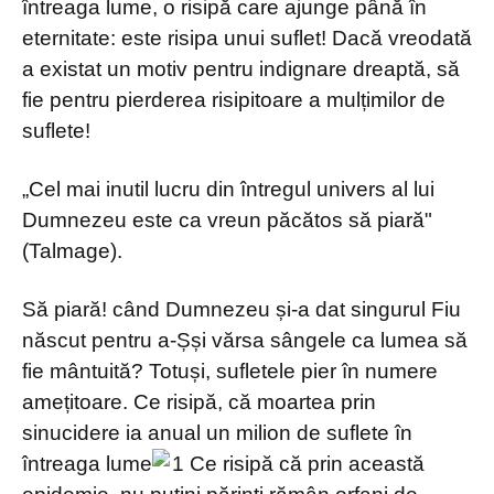
întreaga lume, o risipă care ajunge până în
eternitate: este risipa unui suflet! Dacă vreodată
a existat un motiv pentru indignare dreaptă, să
fie pentru pierderea risipitoare a mulțimilor de
suflete!
„Cel mai inutil lucru din întregul univers al lui
Dumnezeu este ca vreun păcătos să piară"
(Talmage).
Să piară! când Dumnezeu și-a dat singurul Fiu
născut pentru a-Șși vărsa sângele ca lumea să
fie mântuită? Totuși, sufletele pier în numere
amețitoare. Ce risipă, că moartea prin
sinucidere ia anual un milion de suflete în
întreaga lume
Ce risipă că prin această