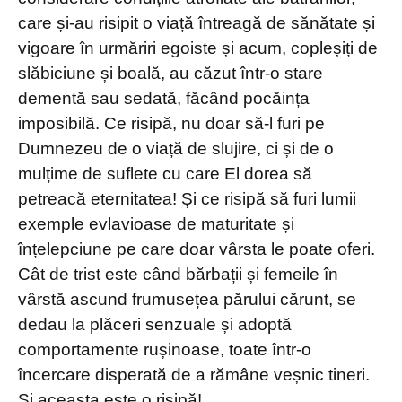
care și-au risipit o viață întreagă de sănătate și
vigoare în urmăriri egoiste și acum, copleșiți de
slăbiciune și boală, au căzut într-o stare
dementă sau sedată, făcând pocăința
imposibilă. Ce risipă, nu doar să-l furi pe
Dumnezeu de o viață de slujire, ci și de o
mulțime de suflete cu care El dorea să
petreacă eternitatea! Și ce risipă să furi lumii
exemple evlavioase de maturitate și
înțelepciune pe care doar vârsta le poate oferi.
Cât de trist este când bărbații și femeile în
vârstă ascund frumusețea părului cărunt, se
dedau la plăceri senzuale și adoptă
comportamente rușinoase, toate într-o
încercare disperată de a rămâne veșnic tineri.
Și aceasta este o risipă!