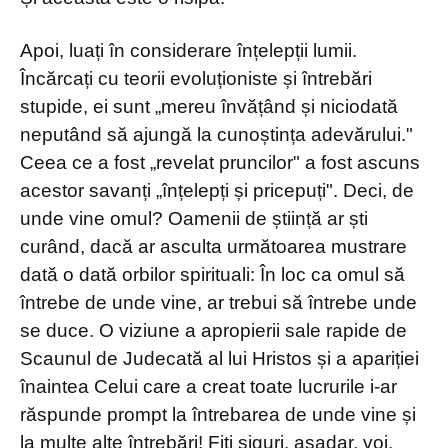
Apoi, luați în considerare înțelepții lumii.
Încărcați cu teorii evoluționiste și întrebări
stupide, ei sunt „mereu învățând și niciodată
neputând să ajungă la cunoștința adevărului."
Ceea ce a fost „revelat pruncilor" a fost ascuns
acestor savanți „înțelepți și pricepuți". Deci, de
unde vine omul? Oamenii de știință ar ști
curând, dacă ar asculta următoarea mustrare
dată o dată orbilor spirituali: În loc ca omul să
întrebe de unde vine, ar trebui să întrebe unde
se duce. O viziune a apropierii sale rapide de
Scaunul de Judecată al lui Hristos și a apariției
înaintea Celui care a creat toate lucrurile i-ar
răspunde prompt la întrebarea de unde vine și
la multe alte întrebări! Fiți siguri, așadar, voi,