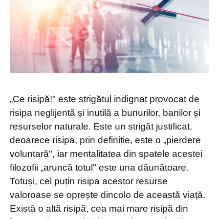
„Ce risipă!" este strigătul indignat provocat de
risipa neglijentă și inutilă a bunurilor, banilor și
resurselor naturale. Este un strigăt justificat,
deoarece risipa, prin definiție, este o „pierdere
voluntară", iar mentalitatea din spatele acestei
filozofii „aruncă totul" este una dăunătoare.
Totuși, cel puțin risipa acestor resurse
valoroase se oprește dincolo de această viață.
Există o altă risipă, cea mai mare risipă din