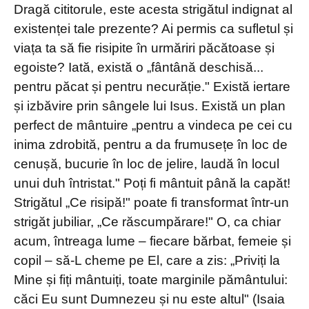
Dragă cititorule, este acesta strigătul indignat al
existenței tale prezente? Ai permis ca sufletul și
viața ta să fie risipite în urmăriri păcătoase și
egoiste? Iată, există o „fântână deschisă...
pentru păcat și pentru necurăție." Există iertare
și izbăvire prin sângele lui Isus. Există un plan
perfect de mântuire „pentru a vindeca pe cei cu
inima zdrobită, pentru a da frumusețe în loc de
cenușă, bucurie în loc de jelire, laudă în locul
unui duh întristat." Poți fi mântuit până la capăt!
Strigătul „Ce risipă!" poate fi transformat într-un
strigăt jubiliar, „Ce răscumpărare!" O, ca chiar
acum, întreaga lume – fiecare bărbat, femeie și
copil – să-L cheme pe El, care a zis: „Priviți la
Mine și fiți mântuiți, toate marginile pământului:
căci Eu sunt Dumnezeu și nu este altul" (Isaia